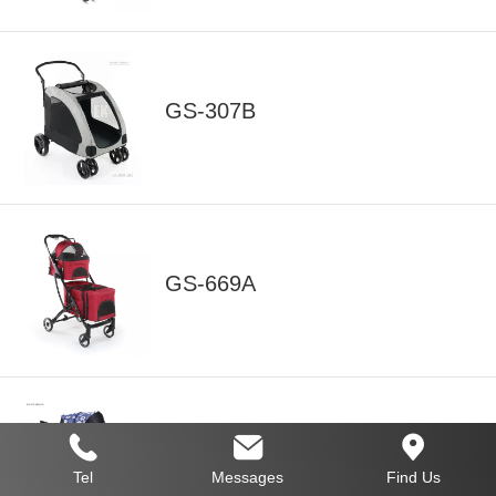
GS-307B
GS-669A
GS-626
Tel
Messages
Find Us